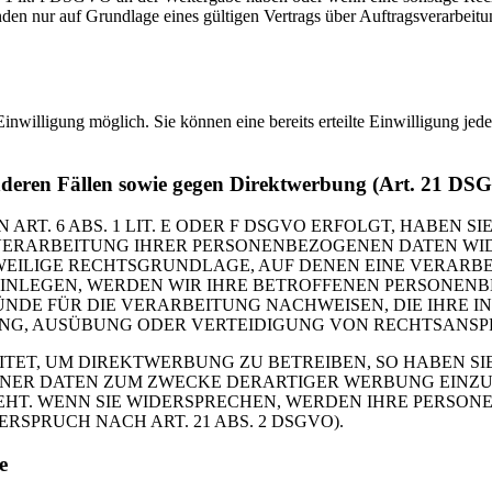
n nur auf Grundlage eines gültigen Vertrags über Auftragsverarbeitun
inwilligung möglich. Sie können eine bereits erteilte Einwilligung jed
nderen Fällen sowie gegen Direktwerbung (Art. 21 DS
. 6 ABS. 1 LIT. E ODER F DSGVO ERFOLGT, HABEN SIE
VERARBEITUNG IHRER PERSONENBEZOGENEN DATEN WIDE
EWEILIGE RECHTSGRUNDLAGE, AUF DENEN EINE VERARBE
NLEGEN, WERDEN WIR IHRE BETROFFENEN PERSONENBE
DE FÜR DIE VERARBEITUNG NACHWEISEN, DIE IHRE IN
G, AUSÜBUNG ODER VERTEIDIGUNG VON RECHTSANSPRÜC
T, UM DIREKTWERBUNG ZU BETREIBEN, SO HABEN SIE
ER DATEN ZUM ZWECKE DERARTIGER WERBUNG EINZULEG
EHT. WENN SIE WIDERSPRECHEN, WERDEN IHRE PERSO
PRUCH NACH ART. 21 ABS. 2 DSGVO).
e