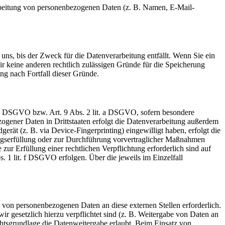
erarbeitung von personenbezogenen Daten (z. B. Namen, E-Mail-
uns, bis der Zweck für die Datenverarbeitung entfällt. Wenn Sie ein
r keine anderen rechtlich zulässigen Gründe für die Speicherung
ng nach Fortfall dieser Gründe.
t. a DSGVO bzw. Art. 9 Abs. 2 lit. a DSGVO, sofern besondere
ogener Daten in Drittstaaten erfolgt die Datenverarbeitung außerdem
rät (z. B. via Device-Fingerprinting) eingewilligt haben, erfolgt die
ragserfüllung oder zur Durchführung vorvertraglicher Maßnahmen
zur Erfüllung einer rechtlichen Verpflichtung erforderlich sind auf
. 1 lit. f DSGVO erfolgen. Über die jeweils im Einzelfall
 von personenbezogenen Daten an diese externen Stellen erforderlich.
r gesetzlich hierzu verpflichtet sind (z. B. Weitergabe von Daten an
chtsgrundlage die Datenweitergabe erlaubt. Beim Einsatz von