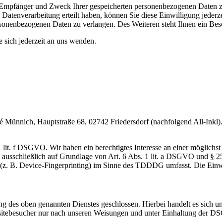
t, Empfänger und Zweck Ihrer gespeicherten personenbezogenen Daten z
Datenverarbeitung erteilt haben, können Sie diese Einwilligung jederz
sonenbezogenen Daten zu verlangen. Des Weiteren steht Ihnen ein Besc
sich jederzeit an uns wenden.
nnich, Hauptstraße 68, 02742 Friedersdorf (nachfolgend All-Inkl). 
lit. f DSGVO. Wir haben ein berechtigtes Interesse an einer möglichst 
ng ausschließlich auf Grundlage von Art. 6 Abs. 1 lit. a DSGVO und §
(z. B. Device-Fingerprinting) im Sinne des TDDDG umfasst. Die Einwill
 des oben genannten Dienstes geschlossen. Hierbei handelt es sich um
bsitebesucher nur nach unseren Weisungen und unter Einhaltung der D