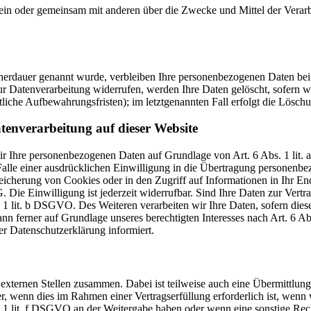
ie allein oder gemeinsam mit anderen über die Zwecke und Mittel der V
cherdauer genannt wurde, verbleiben Ihre personenbezogenen Daten bei 
r Datenverarbeitung widerrufen, werden Ihre Daten gelöscht, sofern wi
liche Aufbewahrungsfristen); im letztgenannten Fall erfolgt die Löschu
tenverarbeitung auf dieser Website
 wir Ihre personenbezogenen Daten auf Grundlage von Art. 6 Abs. 1 li
lle einer ausdrücklichen Einwilligung in die Übertragung personenbez
icherung von Cookies oder in den Zugriff auf Informationen in Ihr Endge
Die Einwilligung ist jederzeit widerrufbar. Sind Ihre Daten zur Vert
. 1 lit. b DSGVO. Des Weiteren verarbeiten wir Ihre Daten, sofern diese 
 ferner auf Grundlage unseres berechtigten Interesses nach Art. 6 Abs
r Datenschutzerklärung informiert.
 externen Stellen zusammen. Dabei ist teilweise auch eine Übermittlung
 wenn dies im Rahmen einer Vertragserfüllung erforderlich ist, wenn wi
s. 1 lit. f DSGVO an der Weitergabe haben oder wenn eine sonstige Re